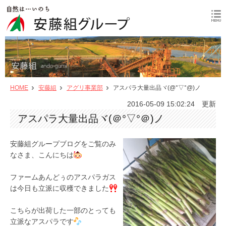
HOME
安藤組
アグリ事業部
アスパラ大量出品ヾ(@°▽°@)ノ
2016-05-09 15:02:24 更新
アスパラ大量出品ヾ(＠°▽°＠)ノ
安藤組グループブログをご覧のみ
なさま、こんにちは
ファームあんどぅのアスパラガス
は今日も立派に収穫できました
こちらが出荷した一部のとっても
立派なアスパラです